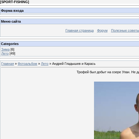
[
SPORT-FISHING
]
Форма входа
Меню сайта
Главная страница
Форум
Полезные совет
Categories
Зима
[6]
Лето
[49]
Главная
»
Фотоальбом
»
Лето
» Андрей Гладышев и Карась
Трофей был добыт на озере Улан. Не да