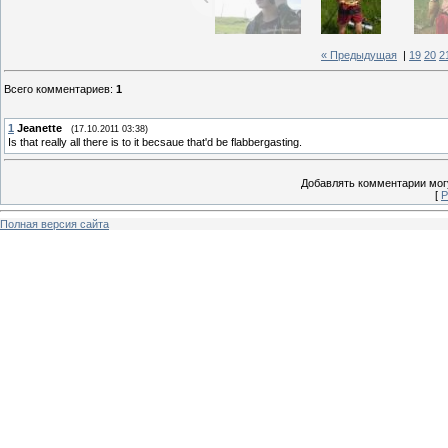
« Предыдущая
|
19
20
2
Всего комментариев
:
1
1
Jeanette
(17.10.2011 03:38)
Is that really all there is to it becsaue that'd be flabbergasting.
Добавлять комментарии могу
[
Р
Полная версия сайта