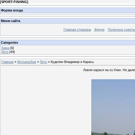
[
SPORT-FISHING
]
Форма входа
Меню сайта
Главная страница
Форум
Полезные совет
Categories
Зима
[6]
Лето
[49]
Главная
»
Фотоальбом
»
Лето
» Куделин Владимир и Карась
Ловля карася на оз.Улан. Не дале