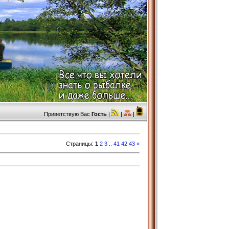
Приветствую Вас
Гость
|
|
|
Страницы
:
1
2
3
..
41
42
43
»