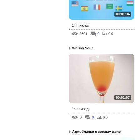
00:01:34
14 г. назад
2501
0
0.0
Whisky Sour
00:01:07
14 г. назад
0
0
0.0
Аджобланко с соевым желе