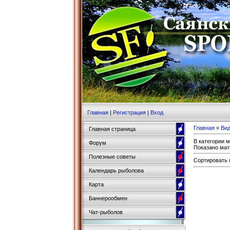
Главная
|
Регистрация
|
Вход
Главная
»
Ви
Главная страница
В категории 
Форум
Показано мат
Полезные советы
Сортировать 
Календарь рыболова
Карта
Баннерообмен
Чат-рыболов