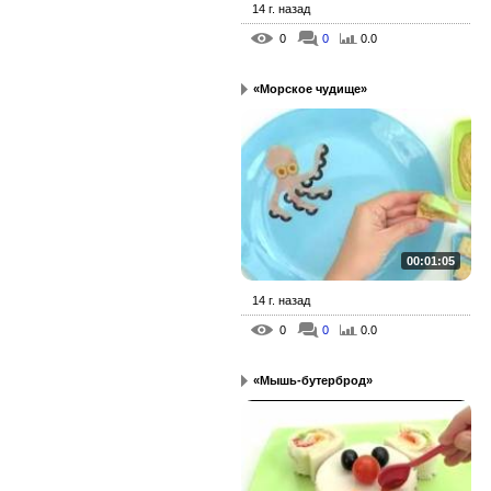
14 г. назад
0
0
0.0
«Морское чудище»
00:01:05
14 г. назад
0
0
0.0
«Мышь-бутерброд»