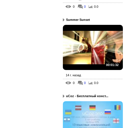
0
0
0.0
Summer Sunset
00:01:32
14 г. назад
0
0
0.0
uCoz - Бесплатный конст...