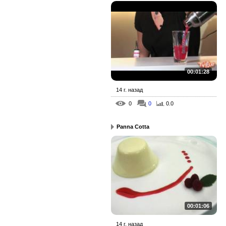
00:01:28
14 г. назад
0
0
0.0
Panna Cotta
00:01:06
14 г. назад