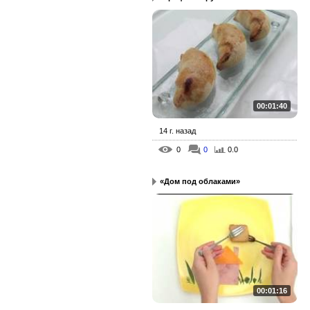
00:01:40
14 г. назад
0
0
0.0
«Дом под облаками»
00:01:16