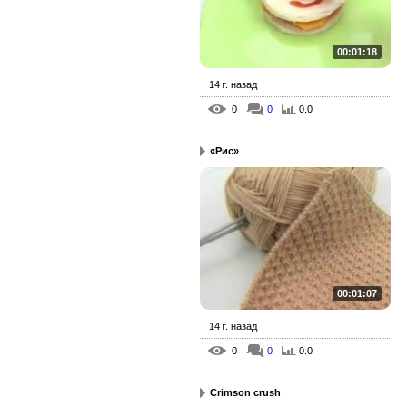
00:01:18
14 г. назад
0
0
0.0
«Рис»
00:01:07
14 г. назад
0
0
0.0
Crimson crush