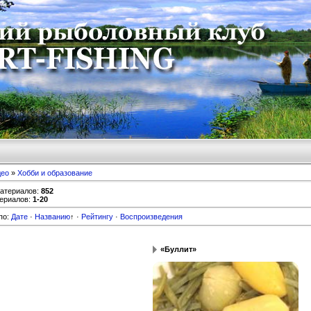
део
»
Хобби и образование
материалов
:
852
ериалов
:
1-20
по
:
Дате
·
Названию
↑
·
Рейтингу
·
Воспроизведения
«Буллит»