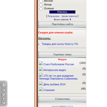
Весной
Летом
Осенью
[
·
]
Результаты
Архив опросов
Всего ответов:
5
Партнёры сайта
Скидки для членов клуба:
Магазины:
Товары для охоты Hunt.ru-7%
Горячие темы
Форум:
(102)
Союз Рыболовов России
(9)
Интересное видео
(0)
170 лет со дня рождения
Леонида Павловича Сабанеева
(0)
День рыбака 2014
(45)
Спиннинг
Статистика