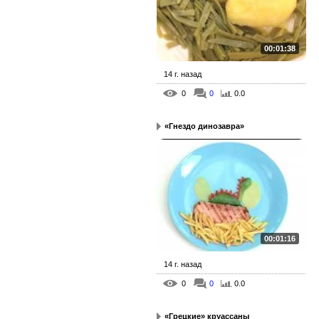
00:01:38
14 г. назад
0
0
0.0
«Гнездо динозавра»
00:01:16
14 г. назад
0
0
0.0
«Грецкие» круассаны