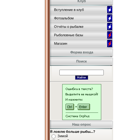
Клуб
Вступление в клуб
Фотоальбом
Отчёты о рыбалке
Рыболовные базы
Магазин
Форма входа
Поиск
Наш опрос
Я ловлю больше рыбы...?
Зимой