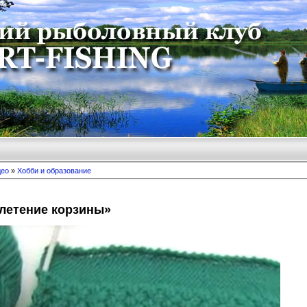
део
»
Хобби и образование
летение корзины»