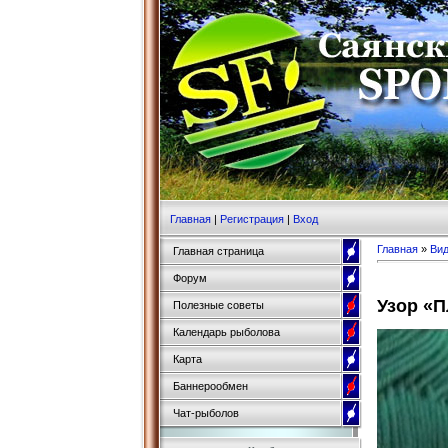
Главная
|
Регистрация
|
Вход
Главная
»
Ви
Главная страница
Форум
Узор «П
Полезные советы
Календарь рыболова
Карта
Баннерообмен
Чат-рыболов