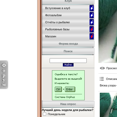
Клуб
Вступление в клуб
Фотоальбом
Отчёты о рыбалке
Рыболовные базы
Магазин
Форма входа
Поиск
Просмо
Описан
Вязка узора
Наш опрос
Лучший день недели для рыбалки?
Понедельник