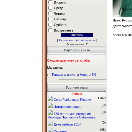
Вторник
Среда
Четверг
Пятница
Язык
: Русск
Суббота
Длительност
Воскресенье
Всего комме
[
·
]
Результаты
Архив опросов
Всего ответов:
7
Партнёры сайта
Скидки для членов клуба:
Магазины:
Товары для охоты Hunt.ru-7%
Горячие темы
Форум:
(102)
Союз Рыболовов России
(9)
Интересное видео
(0)
170 лет со дня рождения
Леонида Павловича Сабанеева
(0)
День рыбака 2014
(45)
Спиннинг