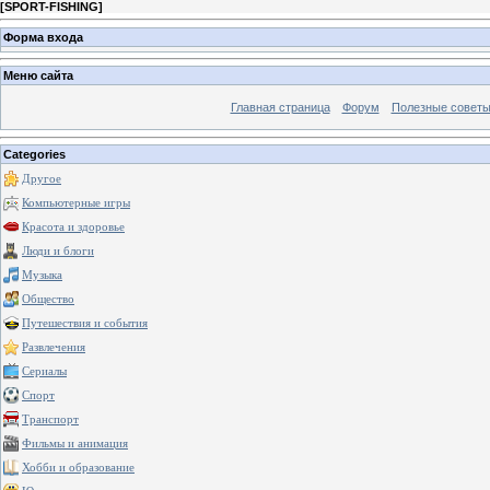
[
SPORT-FISHING
]
Форма входа
Меню сайта
Главная страница
Форум
Полезные совет
Categories
Другое
Компьютерные игры
Красота и здоровье
Люди и блоги
Музыка
Общество
Путешествия и события
Развлечения
Сериалы
Спорт
Транспорт
Фильмы и анимация
Хобби и образование