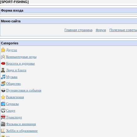
[
SPORT-FISHING
]
Форма входа
Меню сайта
Главная страница
Форум
Полезные совет
Categories
Другое
Компьютерные игры
Красота и здоровье
Люди и блоги
Музыка
Общество
Путешествия и события
Развлечения
Сериалы
Спорт
Транспорт
Фильмы и анимация
Хобби и образование