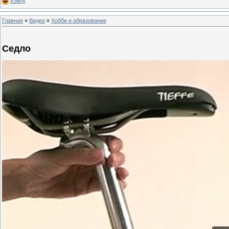
Юмор
Главная
»
Видео
»
Хобби и образование
Седло