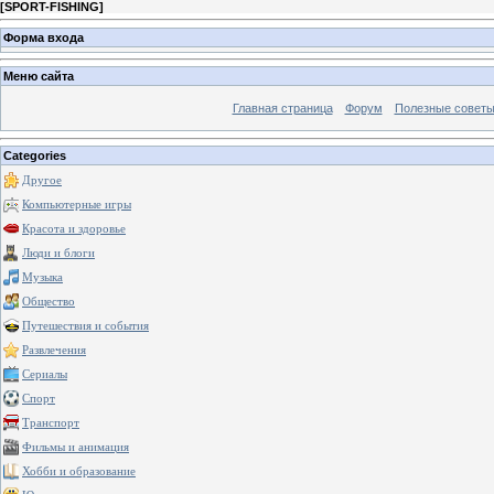
[
SPORT-FISHING
]
Форма входа
Меню сайта
Главная страница
Форум
Полезные совет
Categories
Другое
Компьютерные игры
Красота и здоровье
Люди и блоги
Музыка
Общество
Путешествия и события
Развлечения
Сериалы
Спорт
Транспорт
Фильмы и анимация
Хобби и образование