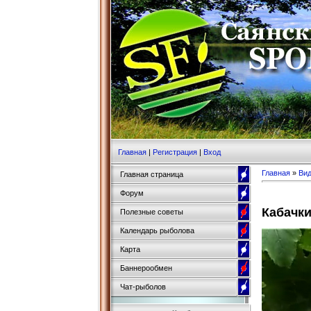
Главная
|
Регистрация
|
Вход
Главная
»
Ви
Главная страница
Форум
Кабачк
Полезные советы
Календарь рыболова
Карта
Баннерообмен
Чат-рыболов