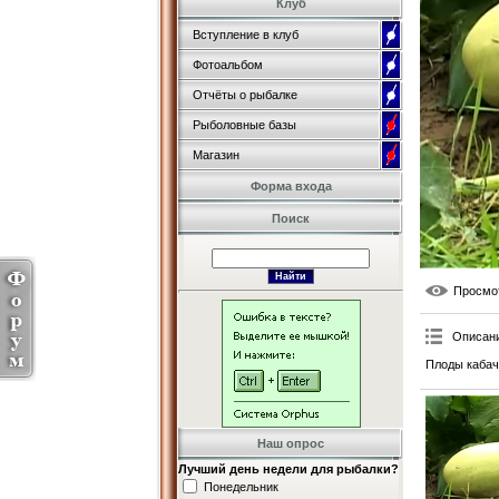
Клуб
Вступление в клуб
Фотоальбом
Отчёты о рыбалке
Рыболовные базы
Магазин
Форма входа
Поиск
Просмо
Описан
Плоды кабачк
Наш опрос
Лучший день недели для рыбалки?
Понедельник