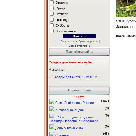
Вторник
Среда
Четверг
Пятница
Язык
: Русск
Суббота
Длительност
Воскресенье
Всего комме
[
·
]
Результаты
Архив опросов
Всего ответов:
7
Партнёры сайта
Скидки для членов клуба:
Магазины:
Товары для охоты Hunt.ru-7%
Горячие темы
Форум:
(102)
Союз Рыболовов России
(9)
Интересное видео
(0)
170 лет со дня рождения
Леонида Павловича Сабанеева
(0)
День рыбака 2014
(45)
Спиннинг