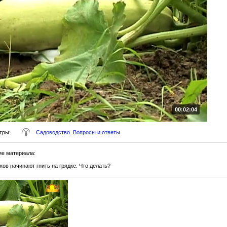
00:02:04
тры
:
Садоводство. Вопросы и ответы
ие материала
:
ов начинают гнить на грядке. Что делать?