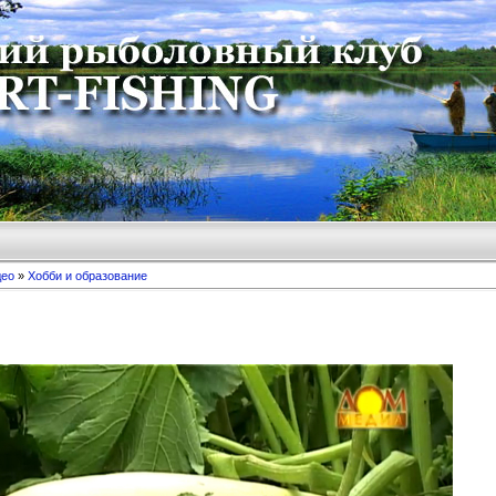
део
»
Хобби и образование
и