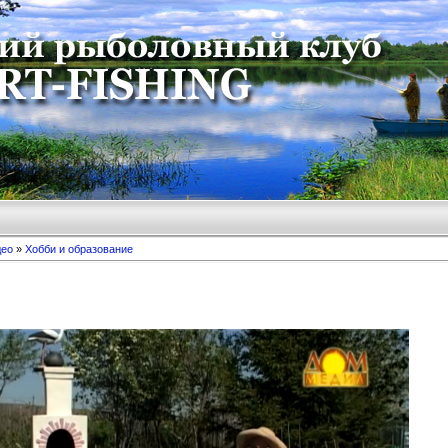
део
»
Хобби и образование