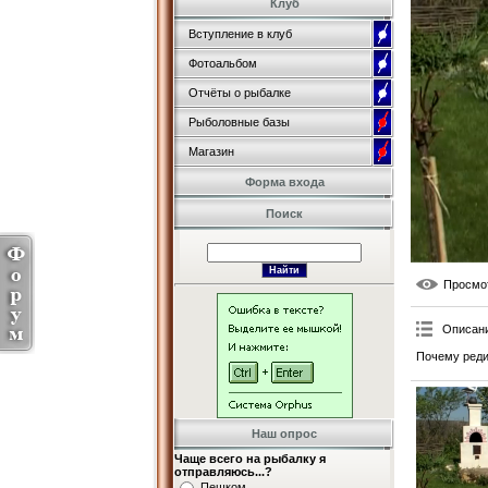
Клуб
Вступление в клуб
Фотоальбом
Отчёты о рыбалке
Рыболовные базы
Магазин
Форма входа
Поиск
Просмо
Описан
Почему реди
Наш опрос
Чаще всего на рыбалку я
отправляюсь...?
Пешком