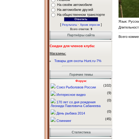
На своём автомобиле
На автомобиле друзей
На общественном транспорте
Язык
: Русск
[
·
]
Результаты
Архив опросов
Длительност
Всего ответов:
9
Партнёры сайта
Всего комме
Скидки для членов клуба:
Магазины:
Товары для охоты Hunt.ru-7%
Горячие темы
Форум:
(102)
Союз Рыболовов России
(9)
Интересное видео
(0)
170 лет со дня рождения
Леонида Павловича Сабанеева
(0)
День рыбака 2014
(45)
Спиннинг
Статистика