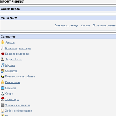
[
SPORT-FISHING
]
Форма входа
Меню сайта
Главная страница
Форум
Полезные совет
Categories
Другое
Компьютерные игры
Красота и здоровье
Люди и блоги
Музыка
Общество
Путешествия и события
Развлечения
Сериалы
Спорт
Транспорт
Фильмы и анимация
Хобби и образование