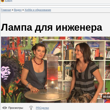
Юмор
Главная
»
Видео
»
Хобби и образование
Лампа для инженера
00:04
Просмотры
:
PROделки