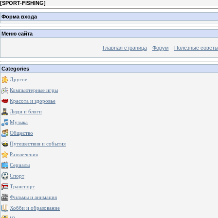
[
SPORT-FISHING
]
Форма входа
Меню сайта
Главная страница
Форум
Полезные совет
Categories
Другое
Компьютерные игры
Красота и здоровье
Люди и блоги
Музыка
Общество
Путешествия и события
Развлечения
Сериалы
Спорт
Транспорт
Фильмы и анимация
Хобби и образование