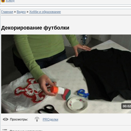
Юмор
Главная
»
Видео
»
Хобби и образование
Декорирование футболки
00:02
Просмотры
:
PROделки