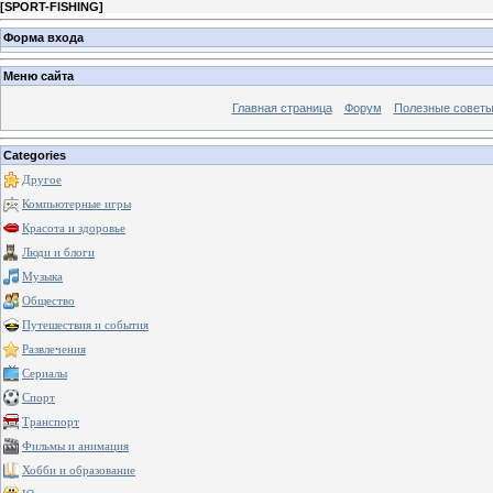
[
SPORT-FISHING
]
Форма входа
Меню сайта
Главная страница
Форум
Полезные совет
Categories
Другое
Компьютерные игры
Красота и здоровье
Люди и блоги
Музыка
Общество
Путешествия и события
Развлечения
Сериалы
Спорт
Транспорт
Фильмы и анимация
Хобби и образование