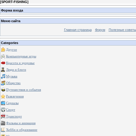
[
SPORT-FISHING
]
Форма входа
Меню сайта
Главная страница
Форум
Полезные совет
Categories
Другое
Компьютерные игры
Красота и здоровье
Люди и блоги
Музыка
Общество
Путешествия и события
Развлечения
Сериалы
Спорт
Транспорт
Фильмы и анимация
Хобби и образование