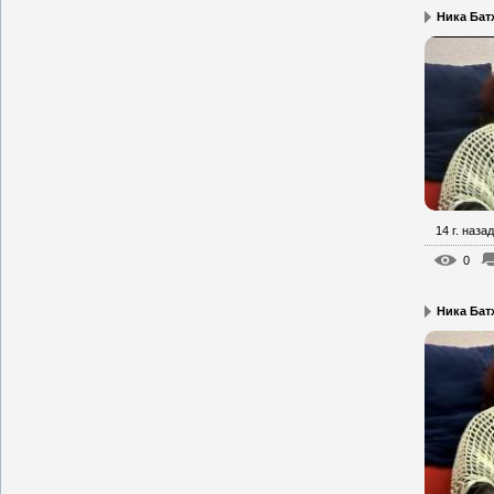
Ника Бат
14 г. назад
0
Ника Батх