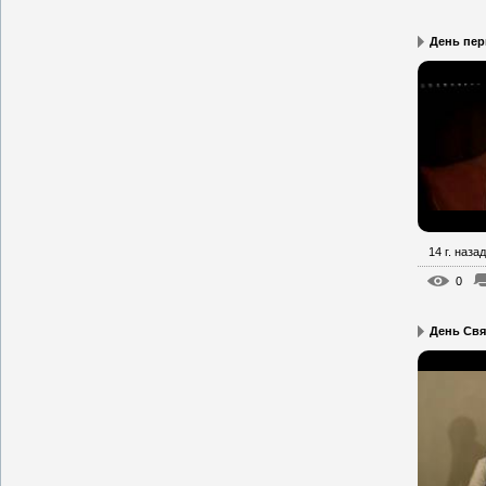
День пе
14 г. назад
0
День Свя