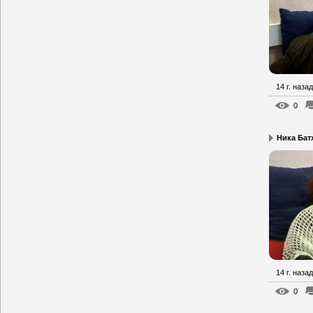
14 г. назад
0
Ника Батх
14 г. назад
0