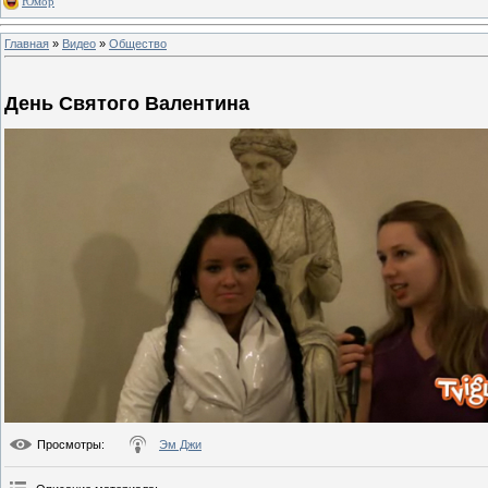
Юмор
Главная
»
Видео
»
Общество
День Святого Валентина
Просмотры
:
Эм Джи