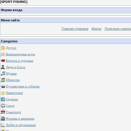
[
SPORT-FISHING
]
Форма входа
Меню сайта
Главная страница
Форум
Полезные совет
Categories
Другое
Компьютерные игры
Красота и здоровье
Люди и блоги
Музыка
Общество
Путешествия и события
Развлечения
Сериалы
Спорт
Транспорт
Фильмы и анимация
Хобби и образование