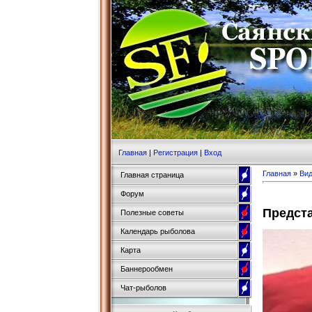
Главная
|
Регистрация
|
Вход
Главная
»
Ви
Главная страница
Форум
Предста
Полезные советы
Календарь рыболова
Карта
Баннерообмен
Чат-рыболов