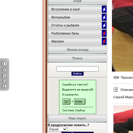
Клуб
Вступление в клуб
Фотоальбом
Отчёты о рыбалке
Рыболовные базы
Магазин
Форма входа
Поиск
Просмо
Описан
Сергей Моро
Наш опрос
Я предпочитаю ловить..?