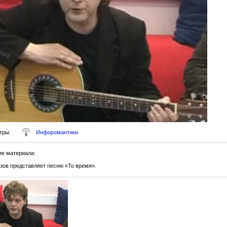
тры
:
Инфоромантики
ие материала
:
зов представляет песню «То время».