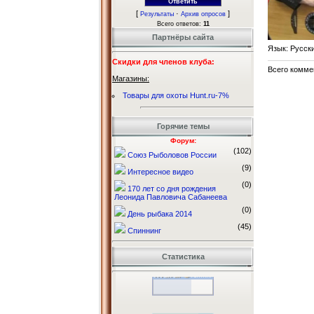
[
·
]
Результаты
Архив опросов
Всего ответов:
11
Партнёры сайта
Язык
: Русск
Скидки для членов клуба:
Всего комме
Магазины:
Товары для охоты Hunt.ru-7%
Горячие темы
Форум:
(102)
Союз Рыболовов России
(9)
Интересное видео
(0)
170 лет со дня рождения
Леонида Павловича Сабанеева
(0)
День рыбака 2014
(45)
Спиннинг
Статистика