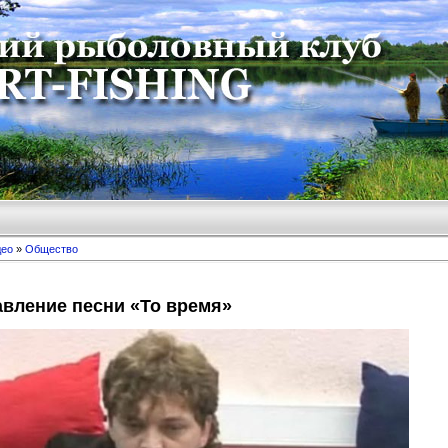
део
»
Общество
вление песни «То время»