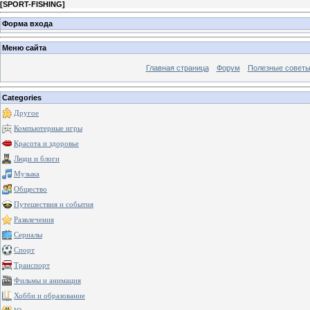
[
SPORT-FISHING
]
Форма входа
Меню сайта
Главная страница
Форум
Полезные совет
Categories
Другое
Компьютерные игры
Красота и здоровье
Люди и блоги
Музыка
Общество
Путешествия и события
Развлечения
Сериалы
Спорт
Транспорт
Фильмы и анимация
Хобби и образование