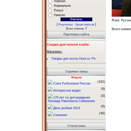
Хорошо
Нормально
Плохо
Ужасно
Язык
: Русск
[
·
]
Результаты
Архив опросов
Всего комме
Всего ответов:
7
Партнёры сайта
Скидки для членов клуба:
Магазины:
Товары для охоты Hunt.ru-7%
Горячие темы
Форум:
(102)
Союз Рыболовов России
(9)
Интересное видео
(0)
170 лет со дня рождения
Леонида Павловича Сабанеева
(0)
День рыбака 2014
(45)
Спиннинг
Статистика