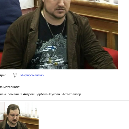
тры
:
Инфоромантики
ие материала
:
ие «Трамвай I» Андрея Щербака-Жукова. Читает автор.