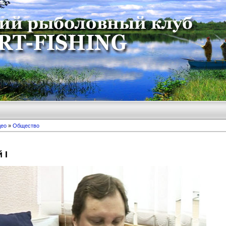
део
»
Общество
 I